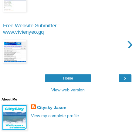
Free Website Submitter :
www.vivienyeo.gq
›
›
Home
View web version
About Me
Citysky Jason
View my complete profile