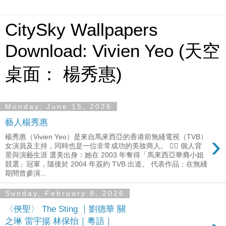
CitySky Wallpapers
Download: Vivien Yeo (天空
桌面： 楊秀惠)
Monday, June 15, 2026
藝人楊秀惠
›
楊秀惠（Vivien Yeo）是來自馬來西亞的香港前無綫電視（TVB）
女演員及主持，同時也是一位非常成功的美妝商人。 🙋‍♀️ 個人背
景與演藝生涯 選美出身：她在 2003 年奪得「馬來西亞華裔小姐
競選」冠軍，隨後於 2004 年簽約 TVB 出道。 代表作品：在無綫
期間曾參演...
Sunday, February 8, 2026
〈俠聖〉 The Sting ｜劉德華 關
之琳 雷宇揚 林保怡｜粵語｜