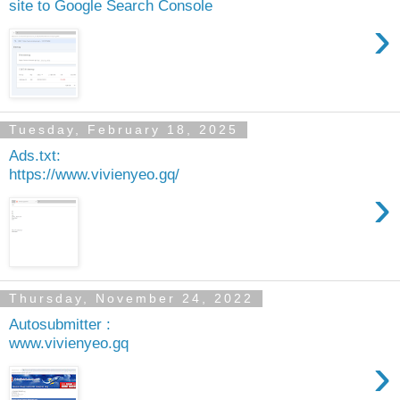
site to Google Search Console
›
Tuesday, February 18, 2025
Ads.txt:
https://www.vivienyeo.gq/
›
Thursday, November 24, 2022
Autosubmitter :
www.vivienyeo.gq
›