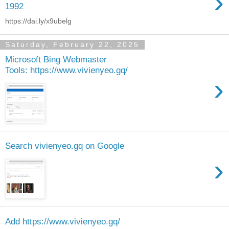
›
1992
https://dai.ly/x9ubelg
Saturday, February 22, 2025
Microsoft Bing Webmaster
Tools: https://www.vivienyeo.gq/
›
Search vivienyeo.gq on Google
›
Add https://www.vivienyeo.gq/