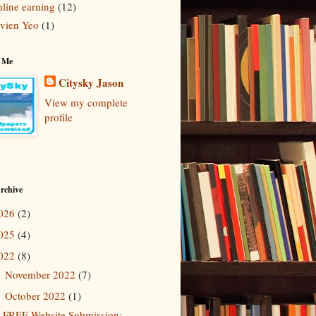
line earning
(12)
vien Yeo
(1)
 Me
Citysky Jason
View my complete
profile
rchive
026
(2)
025
(4)
022
(8)
November 2022
(7)
►
October 2022
(1)
▼
FREE Website Submission: