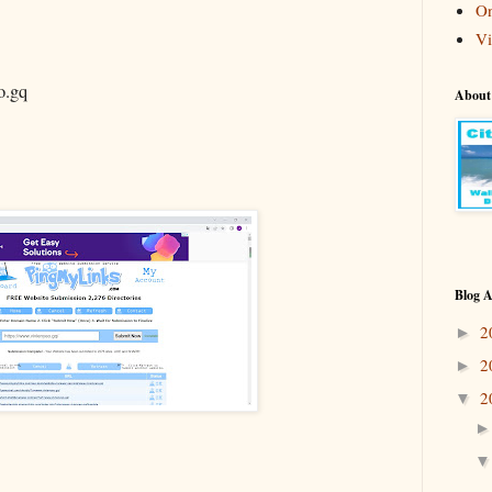
On
Vi
.gq
About
Blog A
2
►
2
►
2
▼