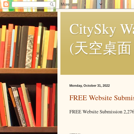
CitySky Wa
(天空桌面
Monday, October 31, 2022
FREE Website Submis
FREE Website Submission 2,276 