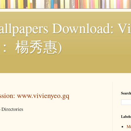
llpapers Download: Vi
： 楊秀惠)
sion: www.vivienyeo.gq
Search
Directories
Labels
Mo