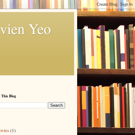
vien Yeo
 This Blog
vies
(1)