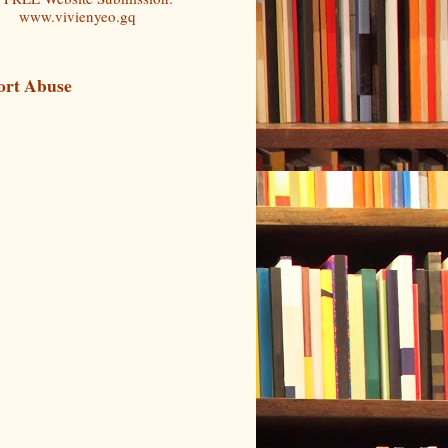
www.vivienyeo.gq
ort Abuse