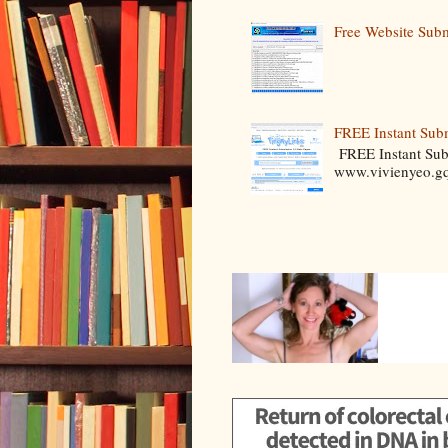
Free Website Subm
FREE Instant Sub
FREE Instant S
www.vivieny