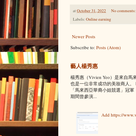
at
October 31, 2022
No comments
Labels:
Online earning
Newer Posts
Subscribe to:
Posts (Atom)
藝人楊秀惠
楊秀惠（Vivien Yeo）是
也是一位非常成功的美妝商人。 🙋
「馬來西亞華裔小姐競選」冠軍，隨
期間曾參演...
Add https://www.v