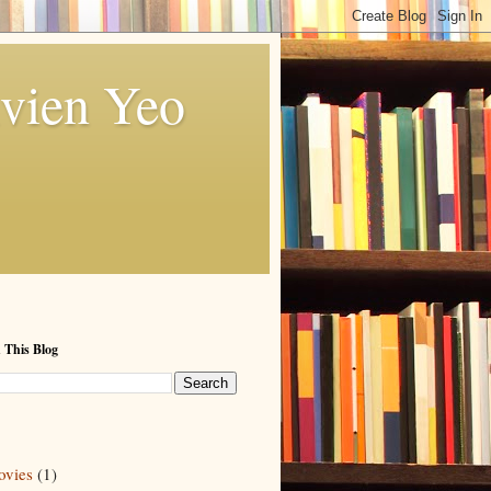
vien Yeo
 This Blog
vies
(1)