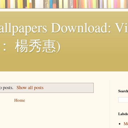
llpapers Download: Vi
： 楊秀惠)
o posts.
Show all posts
Search
Home
Labels
Mo