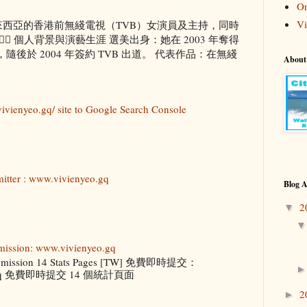
On
Vi
來自馬來西亞的香港前無綫電視（TVB）女演員及主持，同時
‍♀️ 個人背景與演藝生涯 選美出身：她在 2003 年奪得
後於 2004 年簽約 TVB 出道。 代表作品：在無綫
About
ivienyeo.gq/ site to Google Search Console
itter : www.vivienyeo.gq
Blog A
2
▼
mission: www.vivienyeo.gq
ubmission 14 Stats Pages [TW] 免費即時提交：
eo.gq 免費即時提交 14 個統計頁面
2
►