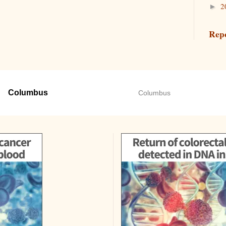
2
►
Rep