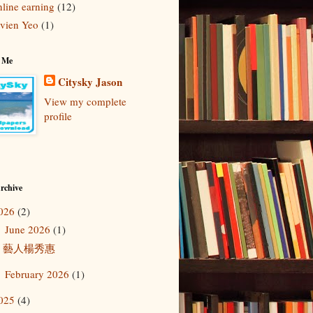
line earning
(12)
vien Yeo
(1)
 Me
Citysky Jason
View my complete
profile
rchive
026
(2)
June 2026
(1)
▼
藝人楊秀惠
February 2026
(1)
►
025
(4)