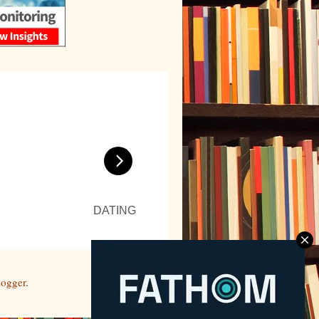
logger
.